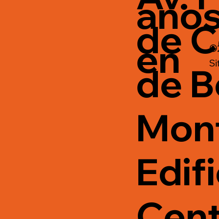
ano
de C
en
©2
Si
de B
Mon
Edifi
Cent