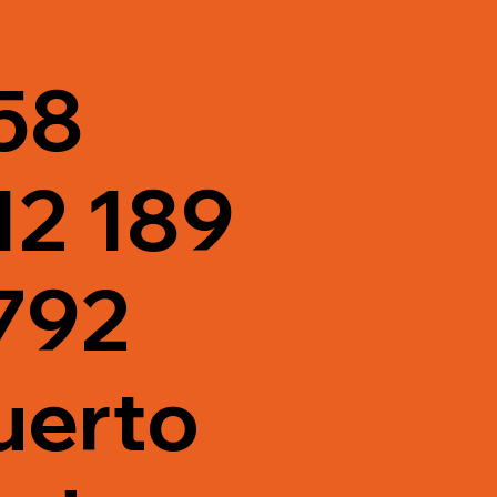
58
12 189
792
uerto