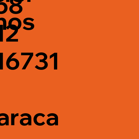
58
nos
12
16731
araca