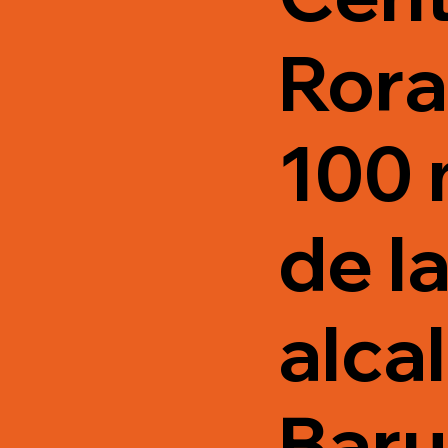
Rora
100 
de l
alca
Baru