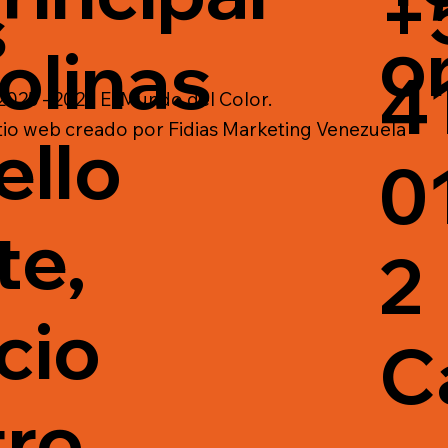
+
s
o
olinas
4
025 - 2026 El Mundo del Color.
tio web creado por
Fidias Marketing Venezuela
ello
0
te,
2
cio
C
ro