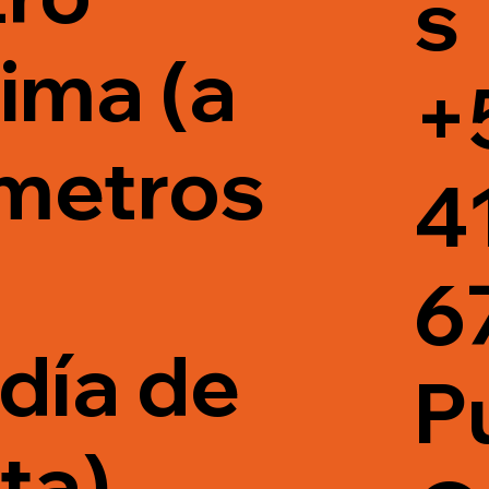
s
ima (a
+
metros
4
a
6
ldía de
P
ta),