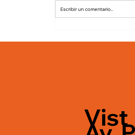
Escribir un comentario...
¡Desata tu Creatividad con
Herramientas
Profesionales de Pintura!
Vist
Av. P