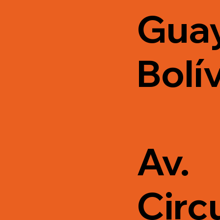
Gua
Bolív
Av.
Circ