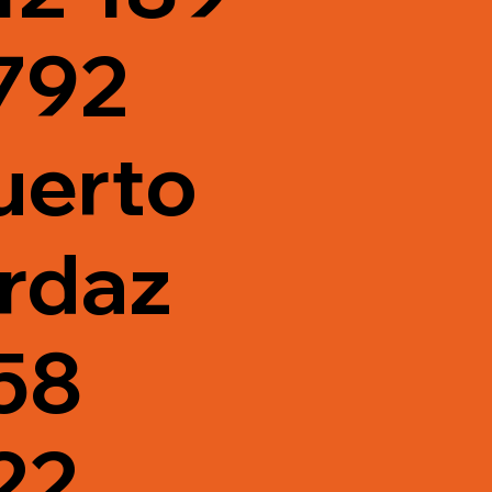
792
uerto
rdaz
58
22