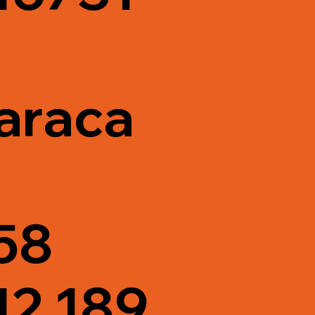
araca
58
12 189