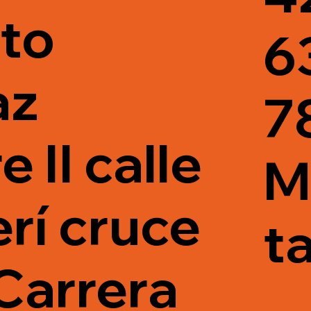
to
6
az
7
 II calle
M
rí cruce
t
Carrera