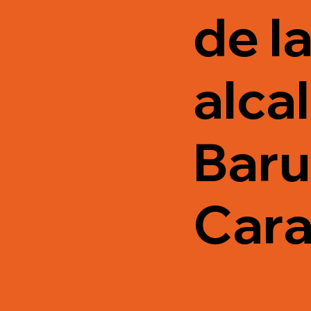
de l
alca
Baru
Cara