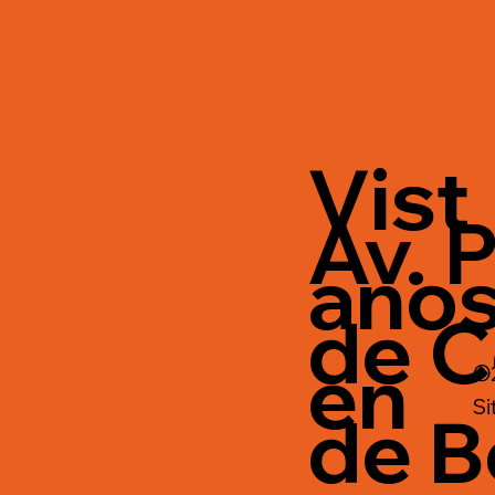
Vist
Av. P
ano
de C
en
©2
Si
de B