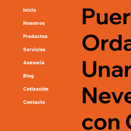
Puer
Inicio
Nosotros
Ord
Productos
Servicios
Unare
Asesoría
Blog
Neve
Cotización
Contacto
con 