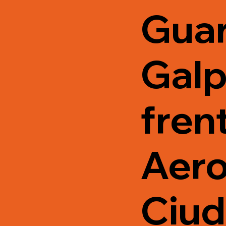
Guar
Galp
frent
Aero
Ciu