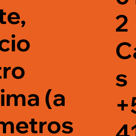
te,
2
cio
C
ro
s
ima (a
+
metros
4