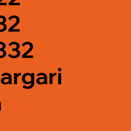
32
832
argari
a