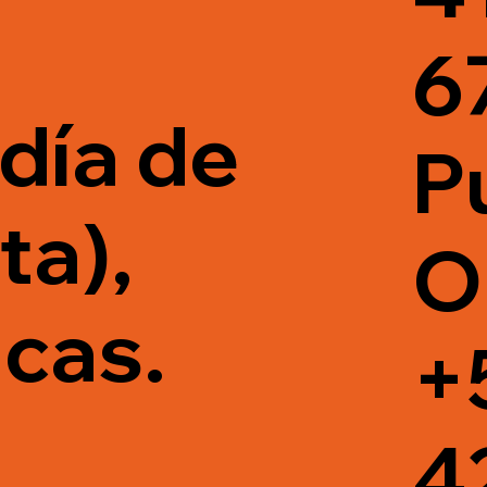
a
6
ldía de
P
ta),
O
cas.
+
4