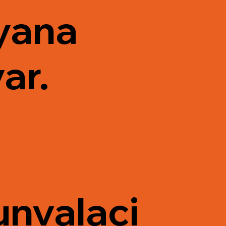
yana
ar.
unvalaci