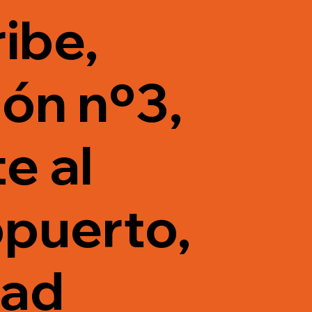
ibe,
ón nº3,
e al
puerto,
dad