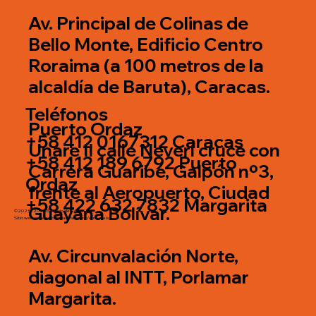
Av. Principal de Colinas de
Bello Monte, Edificio Centro
Roraima (a 100 metros de la
alcaldía de Baruta), Caracas.
Teléfonos
Puerto Ordaz
+58 412 0167312 Caracas
Unare II calle Neverí cruce con
+58 412 189 6792 Puerto
Carrera Guaribe, Galpón nº3,
Ordaz
frente al Aeropuerto, Ciudad
+58 422 632 7832 Margarita
Guayana Bolívar.
©2025 - 2026 El Mundo del Color.
Sitio web creado por
Fidias Marketing Venezuela
Av. Circunvalación Norte,
diagonal al INTT, Porlamar
Margarita.