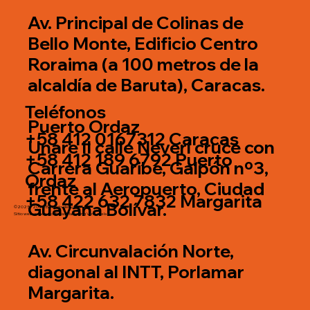
Av. Principal de Colinas de
Bello Monte, Edificio Centro
Roraima (a 100 metros de la
alcaldía de Baruta), Caracas.
Teléfonos
Puerto Ordaz
+58 412 0167312 Caracas
Unare II calle Neverí cruce con
+58 412 189 6792 Puerto
Carrera Guaribe, Galpón nº3,
Ordaz
frente al Aeropuerto, Ciudad
+58 422 632 7832 Margarita
Guayana Bolívar.
©2025 - 2026 El Mundo del Color.
Sitio web creado por
Fidias Marketing Venezuela
Av. Circunvalación Norte,
diagonal al INTT, Porlamar
Margarita.