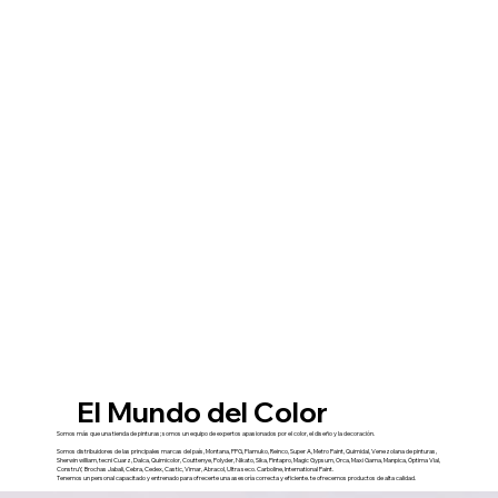
El Mundo del Color
Somos más que una tienda de pinturas; somos un equipo de expertos apasionados por el color, el diseño y la decoración.
Somos distribuidores de las principales marcas del país, Montana, PPG, Flamuko, Reinco, Super A, Metro Paint, Quimidal, Venezolana de pinturas,
Sherwin william, tecni Cuarz, Dalca, Quimicolor, Couttenye, Polyder, Nikato, Sika, Pintapro, Magic Gypsum, Orca, Maxi Gama, Manpica, Óptima Vial,
ConstruY, Brochas Jabali, Cebra, Cedex, Castic, Vimar, Abracol, Ultra seco. Carboline, International Paint.
Tenemos un personal capacitado y entrenado para ofrecerte una asesoría correcta y eficiente. te ofrecemos productos de alta calidad.