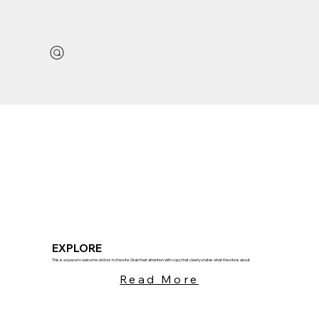
EXPLORE
This is a space to welcome visitors to the site. Grab their attention with copy that clearly states what the site is about.
Read More