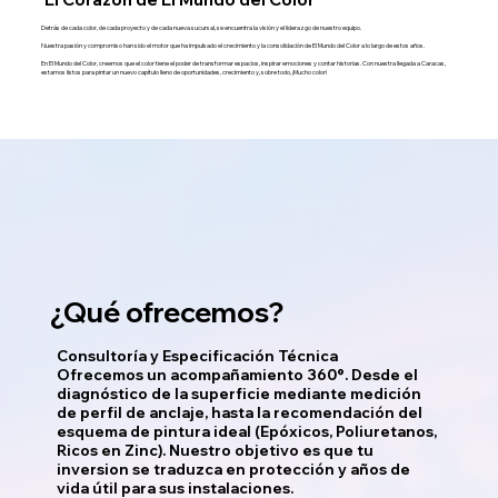
Detrás de cada color, de cada proyecto y de cada nueva sucursal, se encuentra la visión y el liderazgo de nuestro equipo.
Nuestra pasión y compromiso han sido el motor que ha impulsado el crecimiento y la consolidación de El Mundo del Color a lo largo de estos años.
En El Mundo del Color, creemos que el color tiene el poder de transformar espacios, inspirar emociones y contar historias. Con nuestra llegada a Caracas,
estamos listos para pintar un nuevo capítulo lleno de oportunidades, crecimiento y, sobre todo, ¡Mucho color!
¿Qué ofrecemos?
Consultoría y Especificación Técnica
Ofrecemos un acompañamiento 360°. Desde el
diagnóstico de la superficie mediante medición
de perfil de anclaje, hasta la recomendación del
esquema de pintura ideal (Epóxicos, Poliuretanos,
Ricos en Zinc). Nuestro objetivo es que tu
inversion se traduzca en protección y años de
vida útil para sus instalaciones.