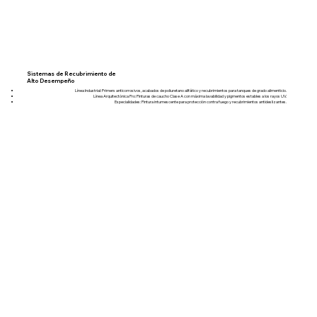
Sistemas de Recubrimiento de
Alto Desempeño
Línea Industrial: Primers anticorrosivos, acabados de poliuretano alifático y recubrimientos para tanques de grado alimenticio.
Línea Arquitectónica Pro: Pinturas de caucho Clase A con máxima lavabilidad y pigmentos estables a los rayos UV.
Especialidades: Pintura intumescente para protección contra fuego y recubrimientos antideslizantes.