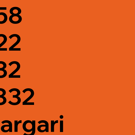
58
22
32
832
argari