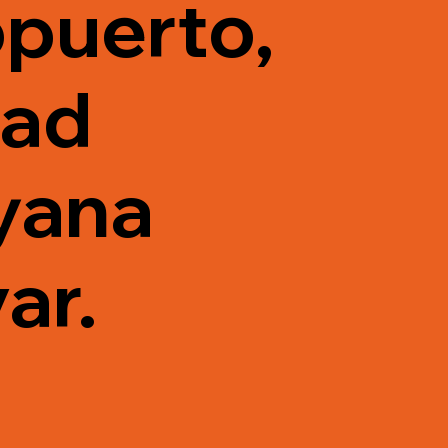
puerto,
dad
yana
ar.