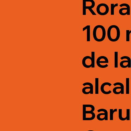
Rora
100 
de l
alca
Baru