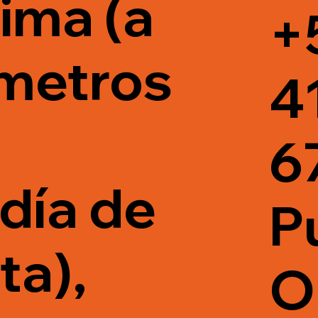
ima (a
+
metros
4
a
6
ldía de
P
ta),
O