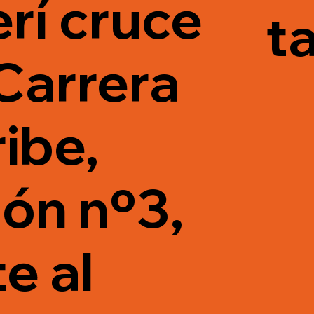
rí cruce
t
Carrera
ibe,
ón nº3,
e al