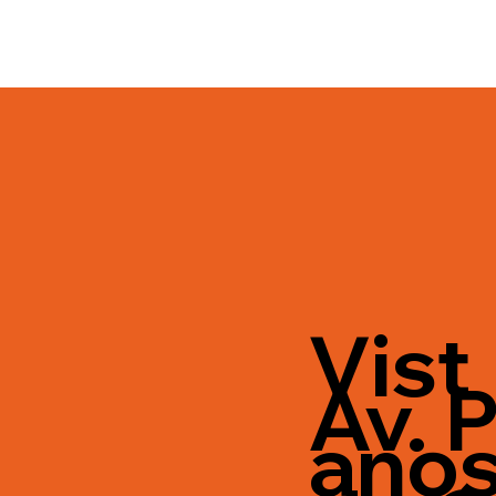
Vist
Av. P
ano