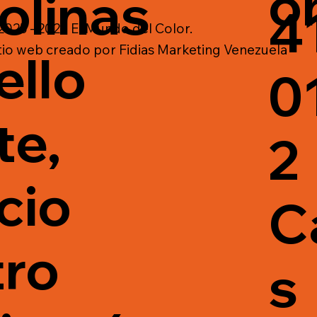
o
olinas
4
025 - 2026 El Mundo del Color.
tio web creado por
Fidias Marketing Venezuela
ello
0
te,
2
cio
C
ro
s