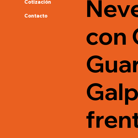
Neve
Cotización
Contacto
con 
Guar
Galp
frent