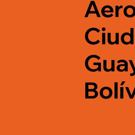
Aero
Ciu
Gua
Bolív