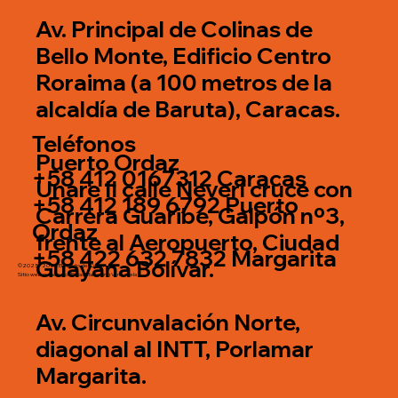
Av. Principal de Colinas de
Bello Monte, Edificio Centro
Roraima (a 100 metros de la
alcaldía de Baruta), Caracas.
Teléfonos
Puerto Ordaz
+58 412 0167312 Caracas
Unare II calle Neverí cruce con
+58 412 189 6792 Puerto
Carrera Guaribe, Galpón nº3,
Ordaz
frente al Aeropuerto, Ciudad
+58 422 632 7832 Margarita
Guayana Bolívar.
©2025 - 2026 El Mundo del Color.
Sitio web creado por
Fidias Marketing Venezuela
Av. Circunvalación Norte,
diagonal al INTT, Porlamar
Margarita.