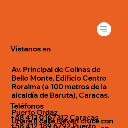
Vistanos en
Av. Principal de Colinas de
Bello Monte, Edificio Centro
Roraima (a 100 metros de la
alcaldía de Baruta), Caracas.
Teléfonos
Puerto Ordaz
+58 412 0167312 Caracas
Unare II calle Neverí cruce con
+58 412 189 6792 Puerto