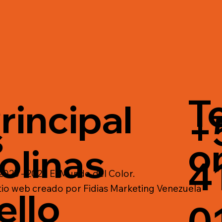
T
rincipal
+
s
o
olinas
4
025 - 2026 El Mundo del Color.
tio web creado por
Fidias Marketing Venezuela
ello
0