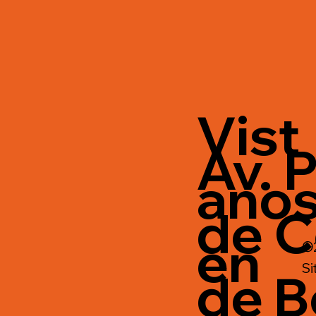
Vist
Av. P
ano
de C
en
©2
Si
de B