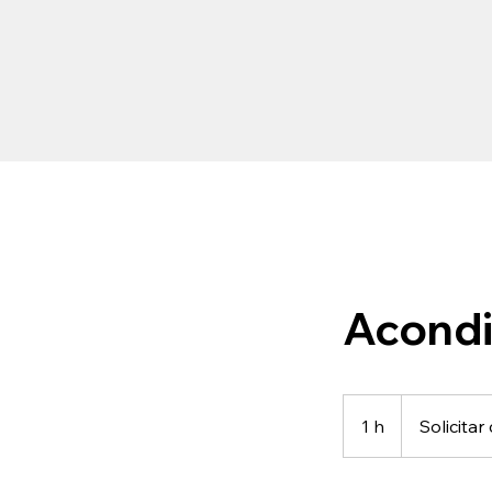
Acondi
Solicitar
cotización
1 h
1
Solicitar