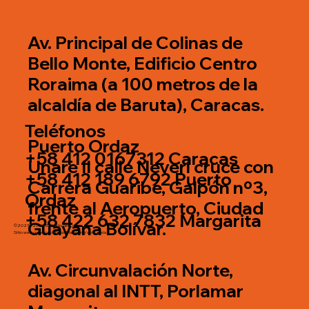
Av. Principal de Colinas de
Bello Monte, Edificio Centro
Roraima (a 100 metros de la
alcaldía de Baruta), Caracas.
Teléfonos
Puerto Ordaz
+58 412 0167312 Caracas
Unare II calle Neverí cruce con
+58 412 189 6792 Puerto
Carrera Guaribe, Galpón nº3,
Ordaz
frente al Aeropuerto, Ciudad
+58 422 632 7832 Margarita
Guayana Bolívar.
©2025 - 2026 El Mundo del Color.
Sitio web creado por
Fidias Marketing Venezuela
Av. Circunvalación Norte,
diagonal al INTT, Porlamar